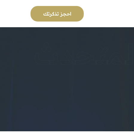
احجز تذكرتك
لمتحدث