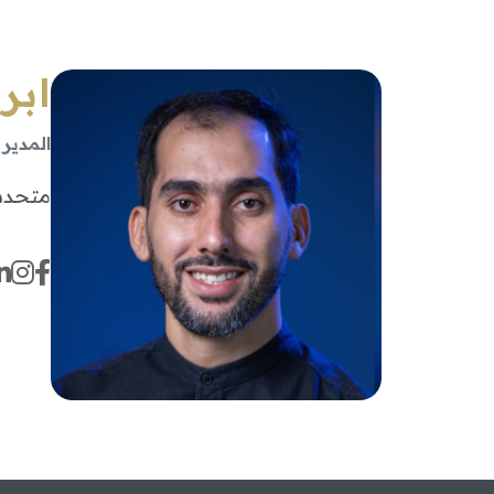
ابر
المدير
متحدث 