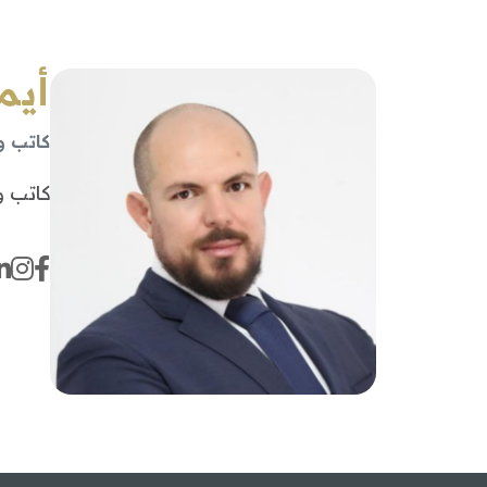
أيم
كاتب 
كاتب 