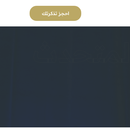
احجز تذكرتك
لمتحدث