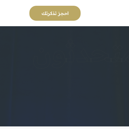
احجز تذكرتك
متحدثون