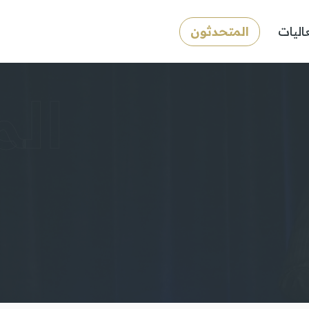
اليات
المتحدثون
ال