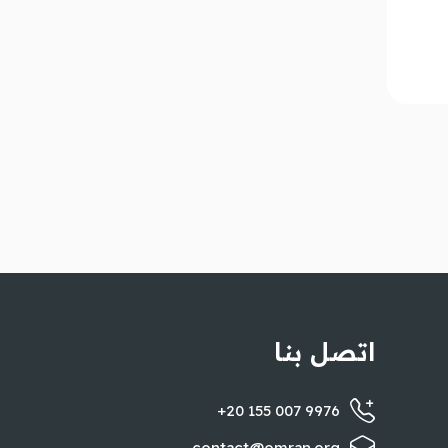
اتصل بنا
+20 155 007 9976
contact@omran.org