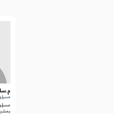
م.سا
مسؤولة
مسؤولة
بمشروع